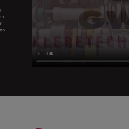
h
en
en
nen