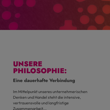
Google LLC
Cookie von Google für Website-Analysen. Erzeugt statistische Daten darüber, w
Besucher die Website nutzt.
_ga,_gid
it
2 Jahre
Infos schließen
UNSERE
PHILOSOPHIE:
Eine dauerhafte Verbindung
Im Mittelpunkt unseres unternehmerischen
Denken und Handel steht die intensive,
vertrauensvolle und langfristige
Zusammenarbeit...