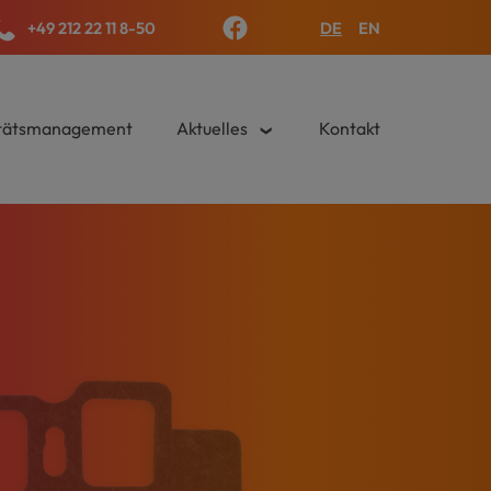
+49 212 22 11 8-50
DE
EN
×
itätsmanagement
Aktuelles
Kontakt
›
s.