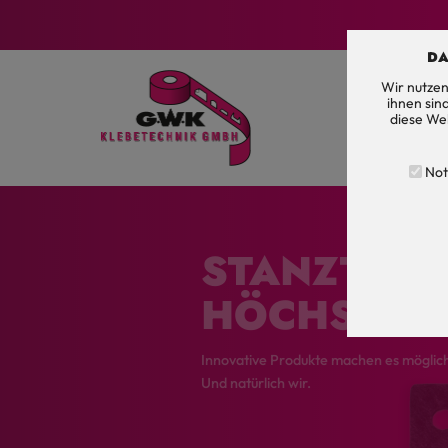
DA
Wir nutzen
Name
ihnen sin
Unternehm
Anbieter
diese We
Zweck
Cookie Name
Not
Cookie Laufze
Name
STANZTEILE
Anbieter
Zweck
HÖCHSTE 
Cookie Name
Cookie Laufze
Innovative Produkte machen es möglic
Und natürlich wir.
Name