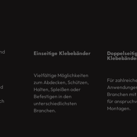
ind
Einseitige Klebebänder
Doppelseiti
Klebebände
Vielfältige Möglichkeiten
Für zahlreich
zum Abdecken, Schützen,
nd
Anwendungen 
Halten, Spleißen oder
Branchen mit
Befestigen in den
ch
für anspruchv
unterschiedlichsten
Montagen.
Branchen.