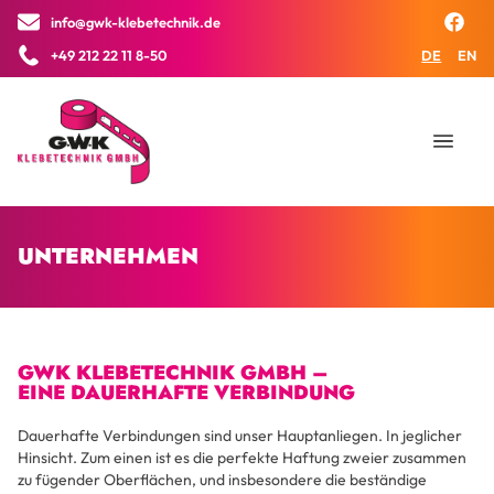
info@gwk-klebetechnik.de
×
+49 212 22 11 8-50
DE
EN
UNTERNEHMEN
GWK KLEBETECHNIK GMBH –
EINE DAUERHAFTE VERBINDUNG
Dauerhafte Verbindungen sind unser Hauptanliegen. In jeglicher
Hinsicht. Zum einen ist es die perfekte Haftung zweier zusammen
zu fügender Oberflächen, und insbesondere die beständige